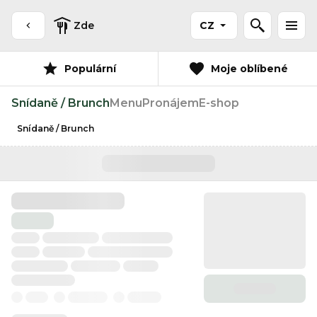
Zde
CZ
Populární
Moje oblíbené
Snídaně / Brunch
Menu
Pronájem
E-shop
Snídaně / Brunch